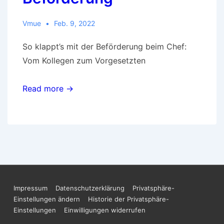
Vmue
Feb. 9, 2022
So klappt’s mit der Beförderung beim Chef:
Vom Kollegen zum Vorgesetzten
Read more →
Footer-
Impressum
Datenschutzerklärung
Privatsphäre-
Einstellungen ändern
Historie der Privatsphäre-
Menü
Einstellungen
Einwilligungen widerrufen