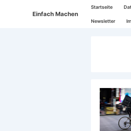
↓
Hauptnavigation
Startseite
Da
Zum
Einfach Machen
Inhalt
Newsletter
I